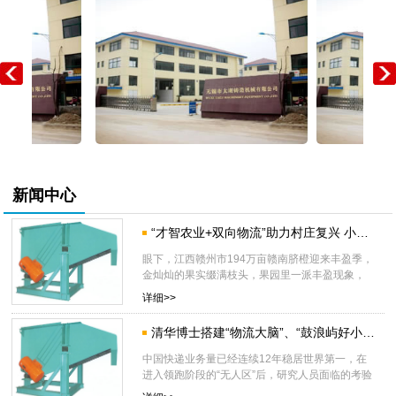
式给料机产品功能怎么
阿里固定单价合同律师
奇德新材(3009
新闻中心
“才智农业+双向物流”助力村庄复兴 小橙子成为农户“致富果”
眼下，江西赣州市194万亩赣南脐橙迎来丰盈季，
金灿灿的果实缀满枝头，果园里一派丰盈现象，
不少农户
详细>>
清华博士搭建“物流大脑”、“鼓浪屿好小哥”扎根社区⋯⋯新时代快递人书写民生与科技答卷
OFweek网
热评智能设备_运动_轿车_才智出行频道_天极网
2026年7月
中国快递业务量已经连续12年稳居世界第一，在
进入领跑阶段的“无人区”后，研究人员面临的考验
和挑战