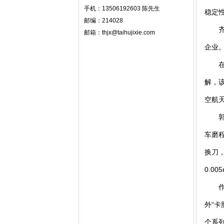
手机：
13506192603
陈先生
稳定
邮编：
214028
齐重
邮箱：
thjx@taihujixie.com
企业
在齐
解，
空航
郭玉
车磨
换刀
0.0
作为
外“
个系