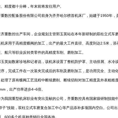
性、精度都十分棒，年末前将发往用户。
数控配备股份有限公司前身为齐齐哈尔榜首机床厂，始建于1950年，
。
重数控出产车间，企业规划主管郭玉英站在本年新研制的双柱立式车磨
该机床用于高精度蝶阀的加工，出产的最大工件直径、高度到达2.5米，
天、船只等职业反转类零件的高精度车削、磨削加工。
英如数家珍地和记者说，该机床设置了整机防护罩、主动排屑、水冷设
程序，完成工件在一次装夹完成后的车削及磨削加工，是功用完全、主动
，处理了原有蝶阀工艺流程中断续磨削、断续切削对加工精度及外表粗糙
05mm，出产功率进步4~6倍。
我国重型机床职业有突出贡献的公司，齐重数控具有国家级研制技能中
卡脖子”技能，双柱立式车磨复合加工中心等产品添补多项国内空白。公司出
列、600多个机床种类销往全国各地。