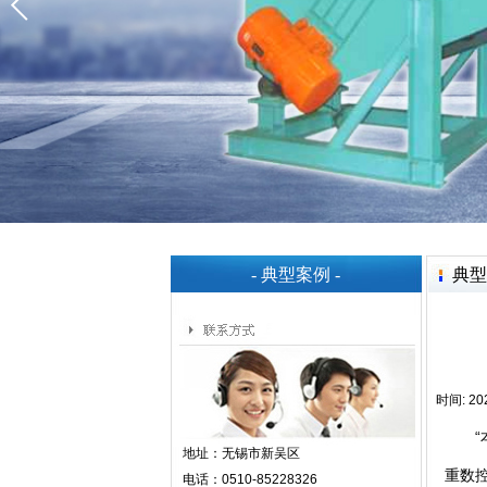
- 典型案例 -
典型
时间: 202
“本
地址：
无锡市新吴区
重数
电话：
0510-85228326