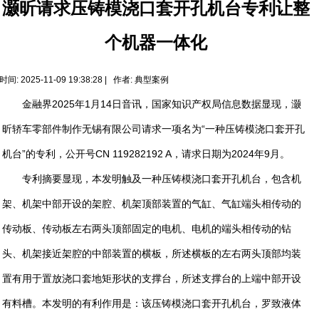
灏昕请求压铸模浇口套开孔机台专利让整
个机器一体化
时间: 2025-11-09 19:38:28 | 作者:
典型案例
金融界2025年1月14日音讯，国家知识产权局信息数据显现，灏
昕轿车零部件制作无锡有限公司请求一项名为“一种压铸模浇口套开孔
机台”的专利，公开号CN 119282192 A，请求日期为2024年9月。
专利摘要显现，本发明触及一种压铸模浇口套开孔机台，包含机
架、机架中部开设的架腔、机架顶部装置的气缸、气缸端头相传动的
传动板、传动板左右两头顶部固定的电机、电机的端头相传动的钻
头、机架接近架腔的中部装置的横板，所述横板的左右两头顶部均装
置有用于置放浇口套地矩形状的支撑台，所述支撑台的上端中部开设
有料槽。本发明的有利作用是：该压铸模浇口套开孔机台，罗致液体