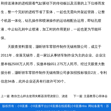
和排送液体的进程跟着气缸驱动下的传动板以及活塞的上下位移而发
生，整一个完好的进程节省了泵体，一起也无需向外架起管路，让整
个机器一体化，钻孔操作和喷淋操作的运动相配合运用，即钻孔喷
液，中止钻孔则中止喷液，加工时的作用更好，一起也更为节能环
保。
天眼查资料显现，灏昕轿车零部件制作无锡有限公司，成立于
2011年，坐落无锡市，是一家以从事轿车制作业为主的企业。企业注
册本钱2500万人民币，实缴本钱651.275万人民币。经过天眼查大数
据分析，灏昕轿车零部件制作无锡有限公司参加招投标项目2次，专利
信息94条，此外企业还具有行政许可30个。
上一篇:
教你怎么样去使用夹断器清理浇冒口、浇道
下一篇:
主题教育心得体会
版权所有：
小9直播 - 小9直播平台|小9直播在线观看|小9直播nba
网站备案号：
苏