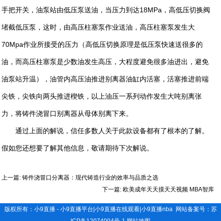
手把开关，油泵站由低压泵送油，当压力到达18MPa，高低压切换阀
堵截低压泵，这时，由高压柱塞泵作业送油，高压柱塞泵发生大
70Mpa作业所接受的压力（高低压切换原理是低压泵快速送很多的
油，而高压柱塞泵是少数油发生高压，大程度避免很多油进出，避免
油泵站升温），油管内高压油推进别离器油缸内活塞，活塞推进前端
尖铁，尖铁向两头推进楔铁，以上油压一系列动作发生大吨别离张
力，将铸件浇冒口别离器从母体别离下来。
通过上面的解说，信任多数人关于此款设备都有了根本的了解。
假如您还想要了解其他信息，敬请期待下次解说。
上一篇:
铸件浇冒口分离器：现代铸造行业的效率与品质之选
下一篇:
欧美成年天天摸天天视频 MBA智库
版权所有：
小9直播 - 小9直播平台|小9直播在线观看|小9直播nba
网站备案号：
苏