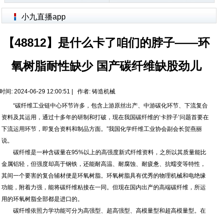
小九直播app
【48812】是什么卡了咱们的脖子——环
氧树脂耐性缺少 国产碳纤维缺股劲儿
时间: 2024-06-29 12:00:51 | 作者:
铸造机械
“碳纤维工业链中心环节许多，包含上游原丝出产、中游碳化环节、下流复合
资料及其运用，通过十多年的研制和打破，现在我国碳纤维的‘卡脖子’问题首要在
下流运用环节，即复合资料和制品方面。”我国化学纤维工业协会副会长贺燕丽
说。
碳纤维是一种含碳量在95%以上的高强度新式纤维资料，之所以其质量能比
金属铝轻，但强度却高于钢铁，还能耐高温、耐腐蚀、耐疲惫、抗蠕变等特性，
其间一个要害的复合辅材便是环氧树脂。环氧树脂具有优秀的物理机械和电绝缘
功能，附着力强，能将碳纤维粘接在一同。但现在国内出产的高端碳纤维，所运
用的环氧树脂全部都是进口的。
碳纤维依照力学功能可分为高强型、超高强型、高模量型和超高模量型。在