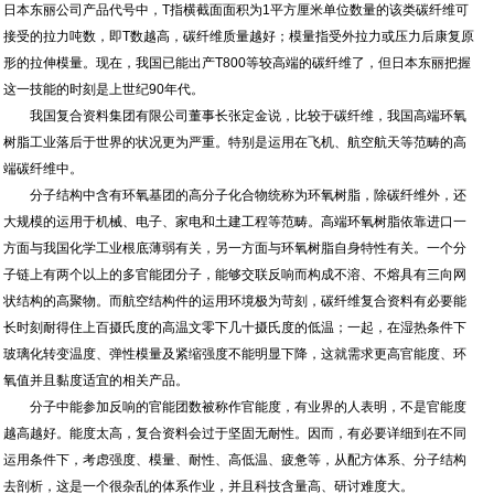
日本东丽公司产品代号中，T指横截面面积为1平方厘米单位数量的该类碳纤维可
接受的拉力吨数，即T数越高，碳纤维质量越好；模量指受外拉力或压力后康复原
形的拉伸模量。现在，我国已能出产T800等较高端的碳纤维了，但日本东丽把握
这一技能的时刻是上世纪90年代。
我国复合资料集团有限公司董事长张定金说，比较于碳纤维，我国高端环氧
树脂工业落后于世界的状况更为严重。特别是运用在飞机、航空航天等范畴的高
端碳纤维中。
分子结构中含有环氧基团的高分子化合物统称为环氧树脂，除碳纤维外，还
大规模的运用于机械、电子、家电和土建工程等范畴。高端环氧树脂依靠进口一
方面与我国化学工业根底薄弱有关，另一方面与环氧树脂自身特性有关。一个分
子链上有两个以上的多官能团分子，能够交联反响而构成不溶、不熔具有三向网
状结构的高聚物。而航空结构件的运用环境极为苛刻，碳纤维复合资料有必要能
长时刻耐得住上百摄氏度的高温文零下几十摄氏度的低温；一起，在湿热条件下
玻璃化转变温度、弹性模量及紧缩强度不能明显下降，这就需求更高官能度、环
氧值并且黏度适宜的相关产品。
分子中能参加反响的官能团数被称作官能度，有业界的人表明，不是官能度
越高越好。能度太高，复合资料会过于坚固无耐性。因而，有必要详细到在不同
运用条件下，考虑强度、模量、耐性、高低温、疲惫等，从配方体系、分子结构
去剖析，这是一个很杂乱的体系作业，并且科技含量高、研讨难度大。