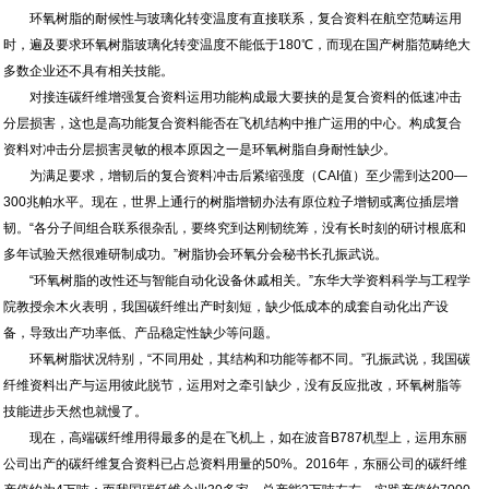
环氧树脂的耐候性与玻璃化转变温度有直接联系，复合资料在航空范畴运用
时，遍及要求环氧树脂玻璃化转变温度不能低于180℃，而现在国产树脂范畴绝大
多数企业还不具有相关技能。
对接连碳纤维增强复合资料运用功能构成最大要挟的是复合资料的低速冲击
分层损害，这也是高功能复合资料能否在飞机结构中推广运用的中心。构成复合
资料对冲击分层损害灵敏的根本原因之一是环氧树脂自身耐性缺少。
为满足要求，增韧后的复合资料冲击后紧缩强度（CAI值）至少需到达200—
300兆帕水平。现在，世界上通行的树脂增韧办法有原位粒子增韧或离位插层增
韧。“各分子间组合联系很杂乱，要终究到达刚韧统筹，没有长时刻的研讨根底和
多年试验天然很难研制成功。”树脂协会环氧分会秘书长孔振武说。
“环氧树脂的改性还与智能自动化设备休戚相关。”东华大学资料科学与工程学
院教授余木火表明，我国碳纤维出产时刻短，缺少低成本的成套自动化出产设
备，导致出产功率低、产品稳定性缺少等问题。
环氧树脂状况特别，“不同用处，其结构和功能等都不同。”孔振武说，我国碳
纤维资料出产与运用彼此脱节，运用对之牵引缺少，没有反应批改，环氧树脂等
技能进步天然也就慢了。
现在，高端碳纤维用得最多的是在飞机上，如在波音B787机型上，运用东丽
公司出产的碳纤维复合资料已占总资料用量的50%。2016年，东丽公司的碳纤维