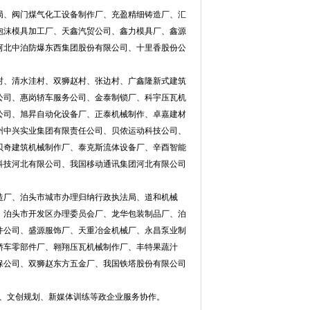
、阀门煤气化工设备制作厂、充盈精细铸造厂、汇
泡沫模具加工厂、天鑫汽贸公司、鑫力模具厂、鑫源
河北中泊防爆东西集团股份有限公司、十里香股份公
、清水洼村、双狮赵村、张边村、广鑫隆新式建筑
公司、惠岗轿车服务公司、金泰制锁厂、科宇压瓦机
公司、旭昇自动化设备厂、正泰机械制作、卓嘉建材
州中兴实业集团有限责任公司、贝侬运动科技公司、
贝奇建筑机械制作厂、泰克斯流体设备厂、辛酉智能
科技河北有限公司、我国移动通讯集团河北有限公司
厂、泊头市城市办理归纳行政执法局、道和机械
、泊头市开发区办理委员会厂、龙华包装制品厂、泊
件公司、盛源服饰厂、天重冶金机械厂、永昌泵业制
轿车零部件厂、翱翔压瓦机械制作厂、丰特果蔬汁
保公司、双狮赵东方五金厂、我国铁塔股份有限公司
、文创规划、新媒体训练等政企业服务协作。