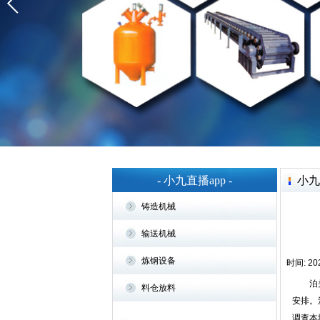
- 小九直播app -
小九
铸造机械
输送机械
炼钢设备
时间: 202
泊头资
料仓放料
安排。
调查本