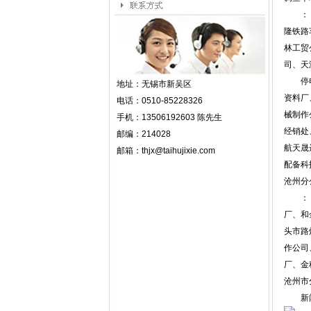
：【影
隆铁路
林工贸
司、天
停电规
地址：
无锡市新吴区
资料厂
电话：
0510-85228326
械制作
手机：
13506192603
陈先生
经销处
邮编：
214028
航天晟
邮箱：
thjx@taihujixie.com
配备科
沧州分
：【影
厂、和
头市路
作公司
厂、金
沧州市
新闻资