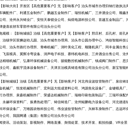
响大街】开发区【高危重要客户】无【影响客户】泊头市城市办理归纳行政执法局
车辆配件厂、利通五金制作厂、鹏越五金制作厂、瑞恒机械厂、三井酒业公司、顺鑫
公司、沧州永兴铸业厂、安恒天泰锁业公司、灿煜电源科技公司、首越五金制品厂、
津捷喜欢轿车零部件有限公司泊头分公司
模：【影响城镇】泊镇【高危重要客户】无【影响客户】邢庄村、后孔村、前孔村
、泊镇学区双狮赵幼儿园、泊头市城市办理局、泊头市公园办理中心、鸿创智能科技
公司、泊头市路灯办理所、青峰机械厂、润叶美化工程、顺隆机床厂、同丰金属出售
、飞宸模具、冀辉冷弯设备、润声电子科技、赛纬机电科技、三井酒业出售公司、沧
达精细机械厂、弘康环保机械设备公司、骏能数控机械制作厂、钱成阀门制作厂、思
技公司、鑫航宇流体设备制作厂、天津京泊模具铸造有限公司泊头分公司、新宝智能
公司。
响城镇】泊镇【高危重要客户】无【影响客户】河北伟业波纹管制作厂、泉欣铸造
金机械厂、恒发机械制作厂、宏利远大组成资料公司、鸿源焦化设备厂、金键模具厂
灯办理所、泉森机械制作厂、荣盛达机械制作厂、瑞格印刷包装制品厂、三瑞环保配
、永赫环保资料厂、振勇热处理厂、铸信铸造厂、沧州鲲鹏电力设备公司、河北德道
科环保设备厂、万雉园农牧科技公司、伟业波纹管制作厂、兴林车身制作厂、志远环
分公司、我国网通（集团）有限公司泊头市分公司
讯、活动策划、影视制作、网络直播、舆情处置、技术开发、航拍拍摄、VR全景